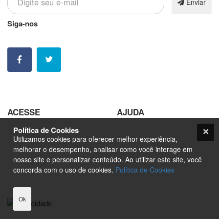
Enviar
Siga-nos
Nossas contatos e redes sociais
ACESSE
AJUDA
Política de Cookies
Pedir Arte
Trabalhe Conosco
Utilizamos cookies para oferecer melhor experiência,
Sobre
Seja um Fornecedor
melhorar o desempenho, analisar como você interage em
nosso site e personalizar conteúdo. Ao utilizar este site, você
Marketplace
Orçamento
concorda com o uso de cookies.
Política de Cookies
Nfts
Blog
Contato
Ok