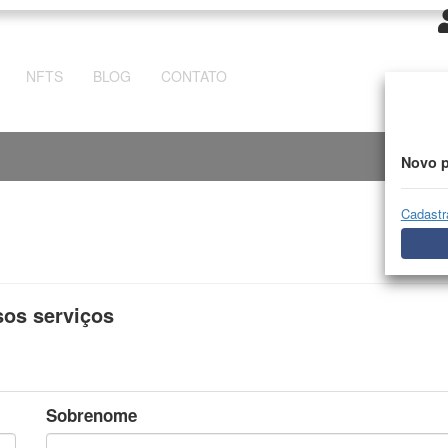
NFTS
BLOG
CONTATO
Novo p
Cadastr
sos serviços
Sobrenome