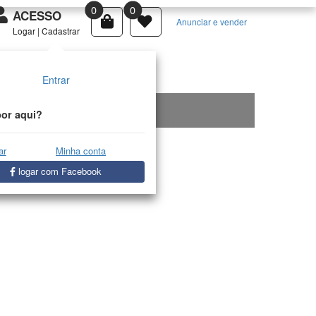
0
0
ACESSO
Anunciar e vender
Logar
|
Cadastrar
Entrar
or aqui?
ar
Minha conta
logar com Facebook