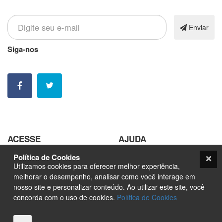
Inscreva-se em nossa newsletter
Enviar
Siga-nos
Nossas contatos e redes sociais
ACESSE
AJUDA
Política de Cookies
Pedir Arte
Trabalhe Conosco
Utilizamos cookies para oferecer melhor experiência,
Sobre
Seja um Fornecedor
melhorar o desempenho, analisar como você interage em
nosso site e personalizar conteúdo. Ao utilizar este site, você
Marketplace
Orçamento
concorda com o uso de cookies.
Política de Cookies
Nfts
Blog
Contato