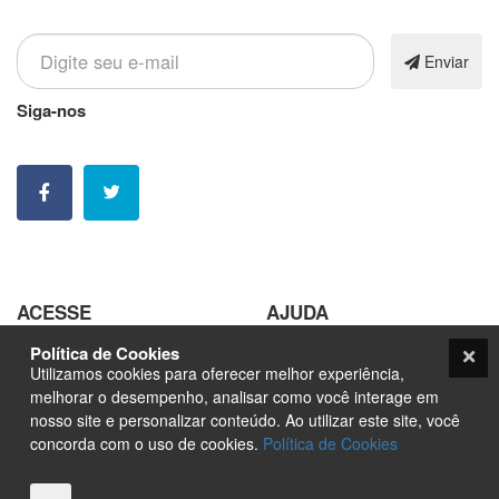
Inscreva-se em nossa newsletter
Enviar
Siga-nos
Nossas contatos e redes sociais
ACESSE
AJUDA
Política de Cookies
Pedir Arte
Trabalhe Conosco
Utilizamos cookies para oferecer melhor experiência,
Sobre
Seja um Fornecedor
melhorar o desempenho, analisar como você interage em
nosso site e personalizar conteúdo. Ao utilizar este site, você
Marketplace
Orçamento
concorda com o uso de cookies.
Política de Cookies
Nfts
Blog
Contato