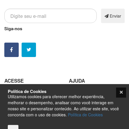
Inscreva-se em nossa newsletter
Enviar
Siga-nos
Nossas contatos e redes sociais
ACESSE
AJUDA
Política de Cookies
Pedir Arte
Trabalhe Conosco
Utilizamos cookies para oferecer melhor experiência,
Sobre
Seja um Fornecedor
melhorar o desempenho, analisar como você interage em
nosso site e personalizar conteúdo. Ao utilizar este site, você
Marketplace
Orçamento
concorda com o uso de cookies.
Política de Cookies
Nfts
Blog
Contato