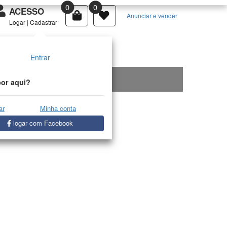
0
0
ACESSO
Anunciar e vender
Logar
|
Cadastrar
Entrar
or aqui?
ar
Minha conta
logar com Facebook