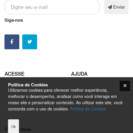
Enviar
Siga-nos
Nossas contatos e redes sociais
ACESSE
AJUDA
Política de Cookies
Pedir Arte
Trabalhe Conosco
Utilizamos cookies para oferecer melhor experiência,
Sobre
Seja um Fornecedor
melhorar o desempenho, analisar como você interage em
nosso site e personalizar conteúdo. Ao utilizar este site, você
Marketplace
Orçamento
concorda com o uso de cookies.
Política de Cookies
Nfts
Blog
Contato
Ok